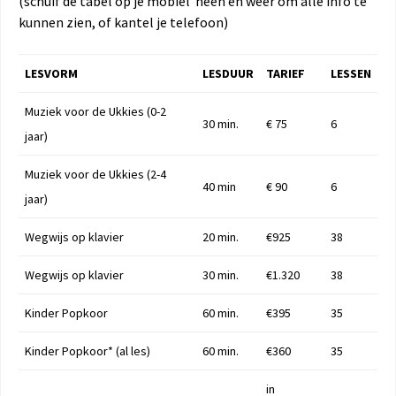
(schuif de tabel op je mobiel heen en weer om alle info te
kunnen zien, of kantel je telefoon)
LESVORM
LESDUUR
TARIEF
LESSEN
Muziek voor de Ukkies (0-2
30 min.
€ 75
6
jaar)
Muziek voor de Ukkies (2-4
40 min
€ 90
6
jaar)
Wegwijs op klavier
20 min.
€925
38
Wegwijs op klavier
30 min.
€1.320
38
Kinder Popkoor
60 min.
€395
35
Kinder Popkoor* (al les)
60 min.
€360
35
in