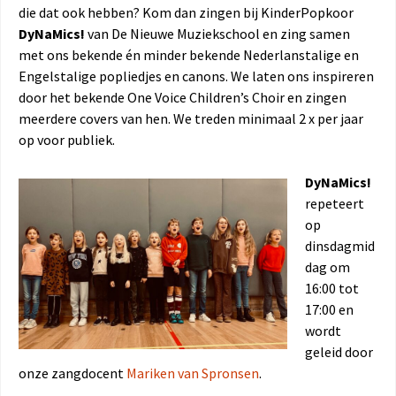
die dat ook hebben? Kom dan zingen bij KinderPopkoor
DyNaMics!
van De Nieuwe Muziekschool en zing samen
met ons bekende én minder bekende Nederlanstalige en
Engelstalige popliedjes en canons. We laten ons inspireren
door het bekende One Voice Children’s Choir en zingen
meerdere covers van hen. We treden minimaal 2 x per jaar
op voor publiek.
DyNaMics!
repeteert
op
dinsdagmid
dag om
16:00 tot
17:00 en
wordt
geleid door
onze zangdocent
Mariken van Spronsen
.