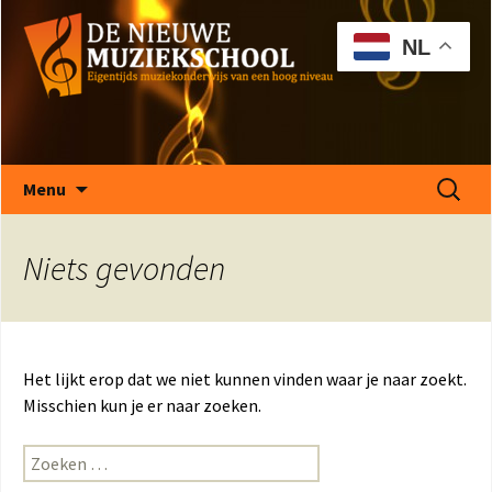
NL
Eigentijds muziekonderwijs van hoog niveau!
De Nieuwe Muziekschool
Ga
Zoeken
Menu
naar
naar:
de
inhoud
Niets gevonden
Het lijkt erop dat we niet kunnen vinden waar je naar zoekt.
Misschien kun je er naar zoeken.
Zoeken
naar: